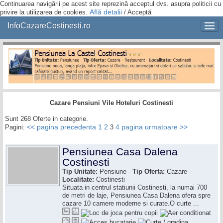
Continuarea navigării pe acest site reprezină acceptul dvs. asupra politicii cu
Află detalii
privire la utilizarea de cookies.
/
Acceptă
InfoCazareCostinesti.ro
Cazare Pensiuni Vile Hoteluri Costinesti
Sunt 268 Oferte in categorie.
<< pagina precedenta
1
2
4
pagina urmatoare >>
Pagini:
3
Pensiunea Casa Dalena
Costinesti
Tip Unitate:
Pensiune -
Tip Oferta:
Cazare -
Localitate:
Costinesti
Situata in centrul statiunii Costinesti, la numai 700
de metri de laje, Pensiunea Casa Dalena ofera spre
cazare 10 camere moderne si curate.O curte ...