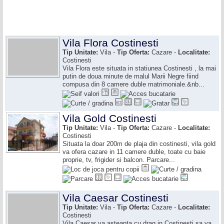
Vila Flora Costinesti
Tip Unitate:
Vila -
Tip Oferta:
Cazare -
Localitate:
Costinesti
Vila Flora este situata in statiunea Costinesti , la mai
putin de doua minute de malul Marii Negre fiind
compusa din 8 camere duble matrimoniale.&nb...
Vila Gold Costinesti
Tip Unitate:
Vila -
Tip Oferta:
Cazare -
Localitate:
Costinesti
Situata la doar 200m de plaja din costinesti, vila gold
va ofera cazare in 11 camere duble, toate cu baie
proprie, tv, frigider si balcon. Parcare...
Vila Caesar Costinesti
Tip Unitate:
Vila -
Tip Oferta:
Cazare -
Localitate:
Costinesti
Vila Caesar va asteapta cu drag in Costinesti sa va