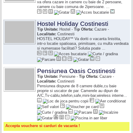
va ofera cazare in camere cu baie de 2 persoane,
camere cu baie comuna de 2ipersoane. ...
Hostel Holiday Costinesti
Tip Unitate:
Hostel -
Tip Oferta:
Cazare -
Localitate:
Costinesti
HOSTEL HOLIDAY** Va doriti o vacanta linistita,
intr-o locatie spatioasa, primitoare, cu multa verdeata
si numeroase facilitati? Solutia poate ...
Pensiunea Oasis Costinesti
Tip Unitate:
Pensiune -
Tip Oferta:
Cazare -
Localitate:
Costinesti
Pensiunea dispune de 8 camere duble,cu baie
proprie si uscator de par. Camerele au dipun de
A/C,Tv-cablu,telefon,safe,mini-bar,wireless interne...
Accepta vouchere si carduri de vacanta !