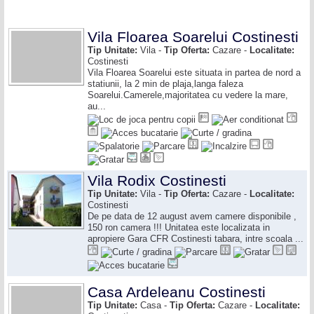
Vila Floarea Soarelui Costinesti
Tip Unitate:
Vila -
Tip Oferta:
Cazare -
Localitate:
Costinesti
Vila Floarea Soarelui este situata in partea de nord a
statiunii, la 2 min de plaja,langa faleza
Soarelui.Camerele,majoritatea cu vedere la mare,
au...
Vila Rodix Costinesti
Tip Unitate:
Vila -
Tip Oferta:
Cazare -
Localitate:
Costinesti
De pe data de 12 august avem camere disponibile ,
150 ron camera !!! Unitatea este localizata in
apropiere Gara CFR Costinesti tabara, intre scoala ...
Casa Ardeleanu Costinesti
Tip Unitate:
Casa -
Tip Oferta:
Cazare -
Localitate: