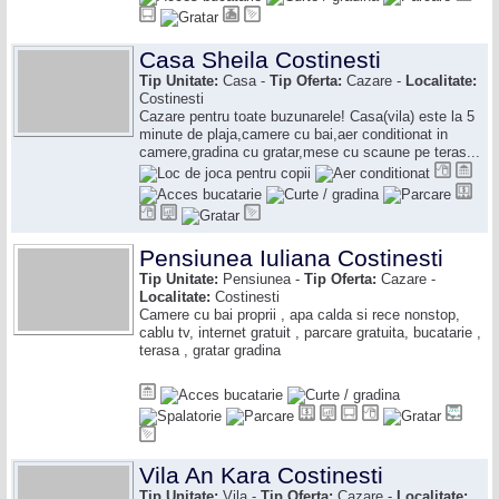
Casa Sheila Costinesti
Tip Unitate:
Casa -
Tip Oferta:
Cazare -
Localitate:
Costinesti
Cazare pentru toate buzunarele! Casa(vila) este la 5
minute de plaja,camere cu bai,aer conditionat in
camere,gradina cu gratar,mese cu scaune pe teras...
Pensiunea Iuliana Costinesti
Tip Unitate:
Pensiunea -
Tip Oferta:
Cazare -
Localitate:
Costinesti
Camere cu bai proprii , apa calda si rece nonstop,
cablu tv, internet gratuit , parcare gratuita, bucatarie ,
terasa , gratar gradina
Vila An Kara Costinesti
Tip Unitate:
Vila -
Tip Oferta:
Cazare -
Localitate: