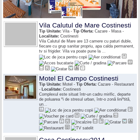
Vila Calutul de Mare Costinesti
Tip Unitate:
Vila -
Tip Oferta:
Cazare - Masa -
Localitate:
Costinesti
Vila Calutul de Mare are 13 camere cu paturi duble,
fiecare cu grup sanitar propriu, apa calda permanent,
tv si frigider. Vila va poate pune la ...
Motel El Campo Costinesti
Tip Unitate:
Motel -
Tip Oferta:
Cazare - Restaurant
-
Localitate:
Costinesti
Complexul este situat într-un cadru mirific, departe
de poluarea ºi de stresul urban, într-o zonã liniºtitã,
un...