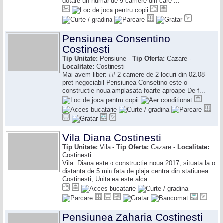
dotare un numar de 9 camere din care ...
Pensiunea Consentino
Costinesti
Tip Unitate:
Pensiune -
Tip Oferta:
Cazare -
Localitate:
Costinesti
Mai avem liber: ## 2 camere de 2 locuri din 02.08
pret negociabil Pensiunea Consetino este o
constructie noua amplasata foarte aproape De f...
Vila Diana Costinesti
Tip Unitate:
Vila -
Tip Oferta:
Cazare -
Localitate:
Costinesti
Vila Diana este o constructie noua 2017, situata la o
distanta de 5 min fata de plaja centra din statiunea
Costinesti, Unitatea este alca...
Pensiunea Zaharia Costinesti