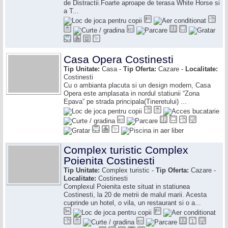
de Distractii.Foarte aproape de terasa White Horse si
a T...
Casa Opera Costinesti
Tip Unitate:
Casa -
Tip Oferta:
Cazare -
Localitate:
Costinesti
Cu o ambianta placuta si un design modern, Casa
Opera este amplasata in nordul statiunii “Zona
Epava” pe strada principala(Tineretului) ...
Complex turistic Complex
Poienita Costinesti
Tip Unitate:
Complex turistic -
Tip Oferta:
Cazare -
Localitate:
Costinesti
Complexul Poienita este situat in statiunea
Costinesti, la 20 de metrii de malul marii. Acesta
cuprinde un hotel, o vila, un restaurant si o a...